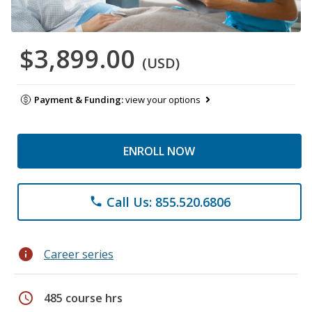
$3,899.00
(USD)
Payment & Funding:
view your options
ENROLL NOW
Call Us: 855.520.6806
phone
info
Career series
schedule
485 course hrs