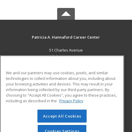
Patricia A. Hannaford Career Center
51 Charles Avenue
Middlebury, VT 05753 US
MAIN CONTENT
We and our partners may use cookies, pixels, and similar
Career Training
technologies to collect information about you, including about
your browsing activities and devices. This may result in your
information being collected by our third-party partners. By
ADDITIONAL RESOURCES
choosing to "Accept All Cookies", you agree to these practices,
Military
Student Blog
including as described in the
Privacy Policy
Help
Accept All Cookies
© 2026 ed2go, a division of Cengage Learning. All rights
reserved. The material on this site cannot be reproduced or
redistributed unless you have obtained prior written
Cookies Settings