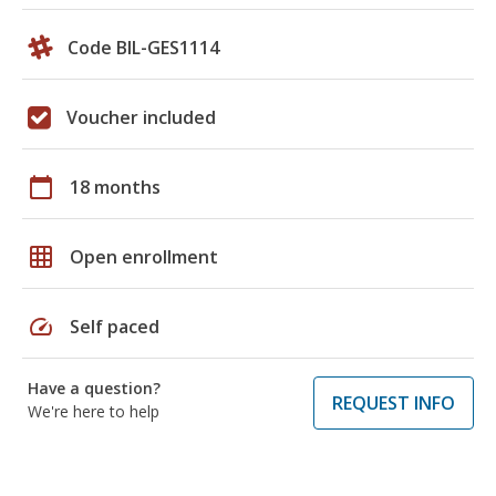
Code BIL-GES1114
Voucher included
calendar_today
18 months
grid_on
Open enrollment
speed
Self paced
Have a question?
REQUEST INFO
We're here to help