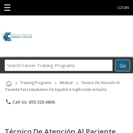
☰
LOGIN
Search
Go
Career
Training
›
›
›
Programs
Training Programs
Medical
Técnico De Atención Al
Paciente Para Estudiantes De Español A Inglés (Vale Incluido)
phone
Call Us: 855.520.6806
Técnico De Atención Al Paciente