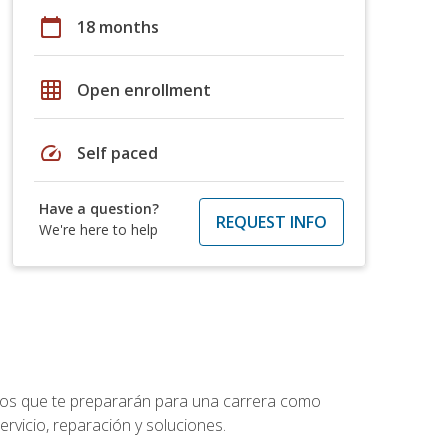
calendar_today
18 months
grid_on
Open enrollment
speed
Self paced
Have a question?
REQUEST INFO
We're here to help
ptos que te prepararán para una carrera como
rvicio, reparación y soluciones.