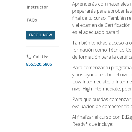
Aprenderás con materiales m
Instructor
prepararás para aprobar las
final de tu curso. También 
FAQs
y el examen de Certificación 
es el adecuado para ti.
ENROLL NOW
También tendrás acceso a ot
formación como Técnico Cert
de formación para la certifi
phone
Call Us:
855.520.6806
Para comenzar tu programa, 
y nos ayuda a saber el nivel
Low Intermediate, o Interme
nivel High Intermediate, podr
Para que puedas comenzar tu
evaluación de competencia de
Al finalizar el curso con E
Ready* que incluye: