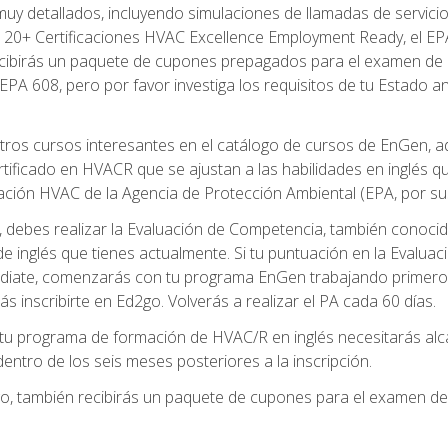
uy detallados, incluyendo simulaciones de llamadas de servicio
 20+ Certificaciones HVAC Excellence Employment Ready, el EPA 
recibirás un paquete de cupones prepagados para el examen de
EPA 608, pero por favor investiga los requisitos de tu Estado a
ros cursos interesantes en el catálogo de cursos de EnGen, 
ificado en HVACR que se ajustan a las habilidades en inglés q
cación HVAC de la Agencia de Protección Ambiental (EPA, por sus 
debes realizar la Evaluación de Competencia, también conocida
 de inglés que tienes actualmente. Si tu puntuación en la Evalu
diate, comenzarás con tu programa EnGen trabajando primero e
ás inscribirte en Ed2go. Volverás a realizar el PA cada 60 días.
 programa de formación de HVAC/R en inglés necesitarás alcan
ntro de los seis meses posteriores a la inscripción.
d2go, también recibirás un paquete de cupones para el examen d