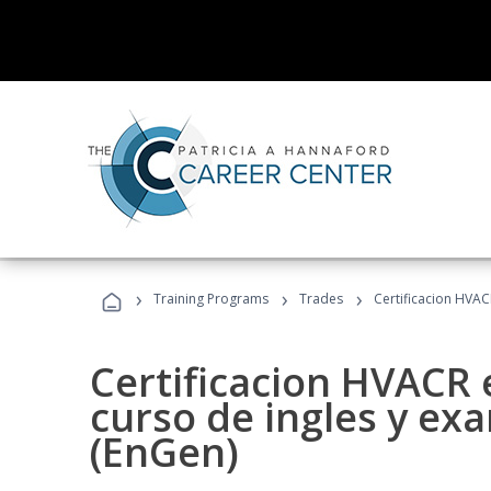
›
›
›
Training Programs
Trades
Certificacion HVAC
Certificacion HVACR 
curso de ingles y ex
(EnGen)