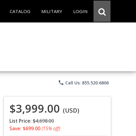
CATALOG
MILITARY
LOGIN
phone
Call Us: 855.520.6806
$3,999.00
(USD)
List Price:
$4,698.00
Save: $699.00
(15% off)