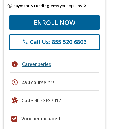
Payment & Funding:
view your options
ENROLL NOW
Call Us: 855.520.6806
phone
info
Career series
schedule
490 course hrs
Code BIL-GES7017
Voucher included