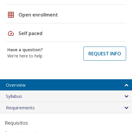
grid_on
Open enrollment
speed
Self paced
Have a question?
REQUEST INFO
We're here to help
Overview
Syllabus
Requirements
Requisitos: