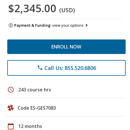
$2,345.00
(USD)
Payment & Funding:
view your options
ENROLL NOW
Call Us: 855.520.6806
phone
schedule
243 course hrs
Code ES-GES7083
calendar_today
12 months