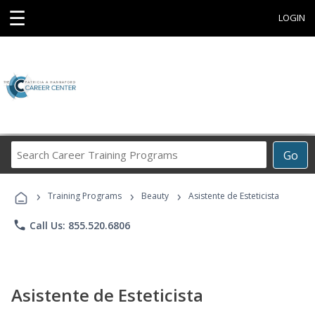
☰
LOGIN
Search
Go
Career
Training
›
›
›
Programs
Training Programs
Beauty
Asistente de Esteticista
phone
Call Us: 855.520.6806
Asistente de Esteticista