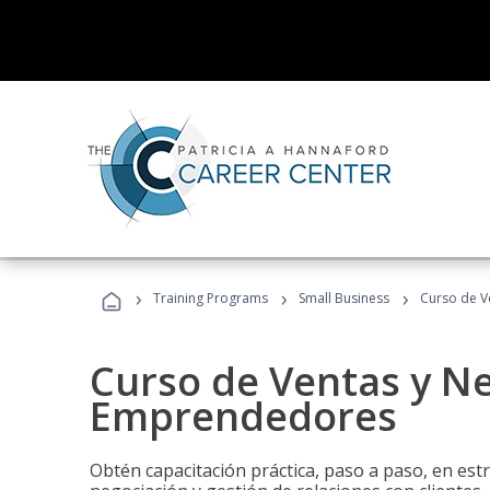
›
›
›
Training Programs
Small Business
Curso de V
Curso de Ventas y N
Emprendedores
Obtén capacitación práctica, paso a paso, en estr