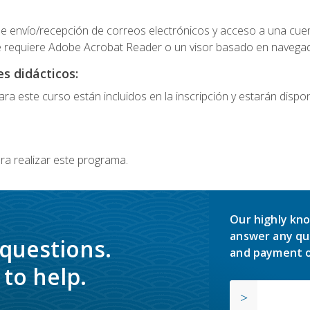
e envío/recepción de correos electrónicos y acceso a una cue
 requiere Adobe Acrobat Reader o un visor basado en navegador
s didácticos:
a este curso están incluidos en la inscripción y estarán disponi
ra realizar este programa.
Our highly kno
answer any qu
 questions.
and payment o
to help.