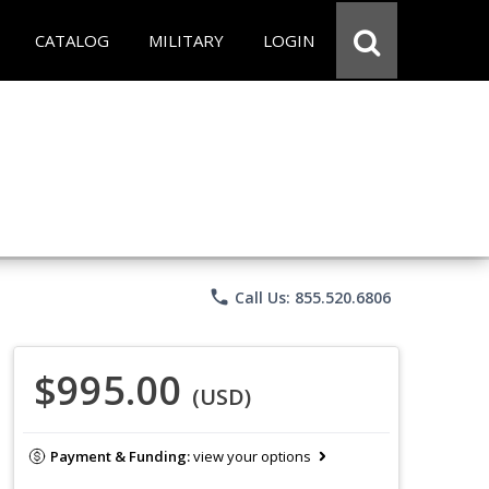
CATALOG
MILITARY
LOGIN
phone
Call Us: 855.520.6806
$995.00
(USD)
Payment & Funding:
view your options