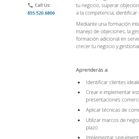
tu negocio, superar objecion
phone
Call Us:
a la competencia, identificar
855.520.6806
Mediante una formación integ
manejo de objeciones, la ges
formación adicional en servic
crecer tu negocio y gestiona
Aprenderás a:
Identificar clientes ide
Crear e implementar est
presentaciones comerci
Aplicar técnicas de com
Utilizar marcos de negoc
plazo
Implementar seguimiento