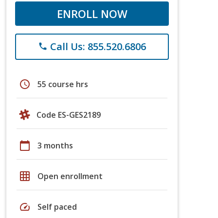
ENROLL NOW
Call Us: 855.520.6806
phone
schedule
55 course hrs
Code ES-GES2189
calendar_today
3 months
grid_on
Open enrollment
speed
Self paced